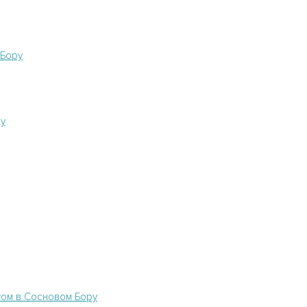
 Бору
ру
ом в Сосновом Бору