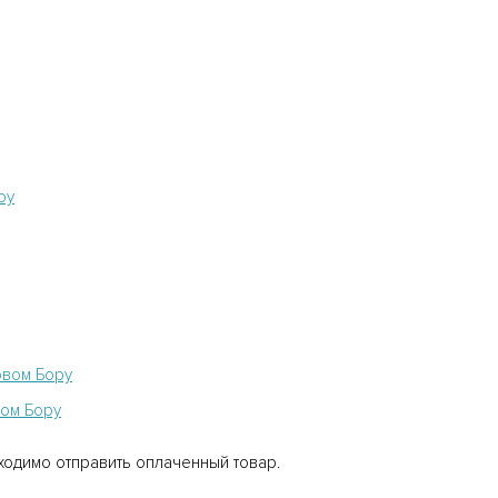
ру
овом Бору
ом Бору
ходимо отправить оплаченный товар.