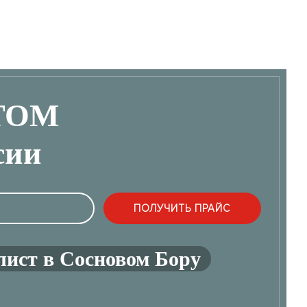
ТОМ
сии
лист в Сосновом Бору