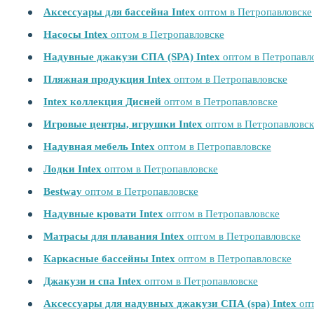
Аксессуары для бассейна Intex
оптом в Петропавловске
Насосы Intex
оптом в Петропавловске
Надувные джакузи СПА (SPA) Intex
оптом в Петропавл
Пляжная продукция Intex
оптом в Петропавловске
Intex коллекция Дисней
оптом в Петропавловске
Игровые центры, игрушки Intex
оптом в Петропавловск
Надувная мебель Intex
оптом в Петропавловске
Лодки Intex
оптом в Петропавловске
Bestway
оптом в Петропавловске
Надувные кровати Intex
оптом в Петропавловске
Матрасы для плавания Intex
оптом в Петропавловске
Каркасные бассейны Intex
оптом в Петропавловске
Джакузи и спа Intex
оптом в Петропавловске
Аксессуары для надувных джакузи СПА (spa) Intex
опт