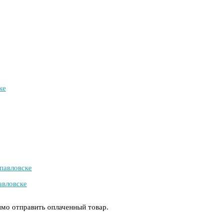
ке
павловске
авловске
имо отправить оплаченный товар.