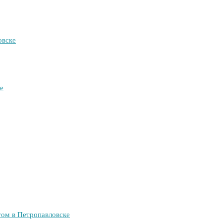
овске
е
ом в Петропавловске