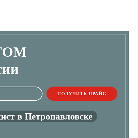
ТОМ
сии
ист в Петропавловске