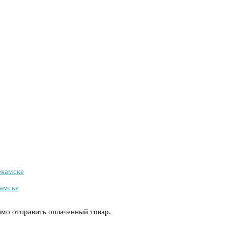
камске
амске
имо отправить оплаченный товар.