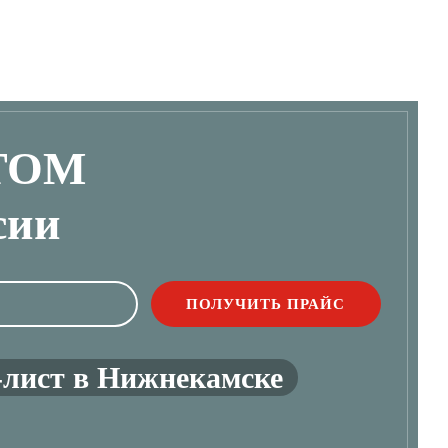
ТОМ
сии
-лист в Нижнекамске