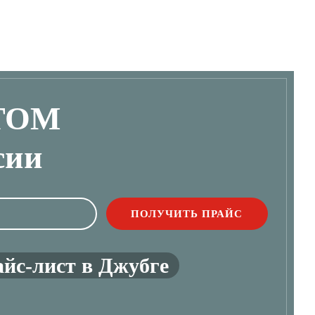
ТОМ
сии
йс-лист в Джубге