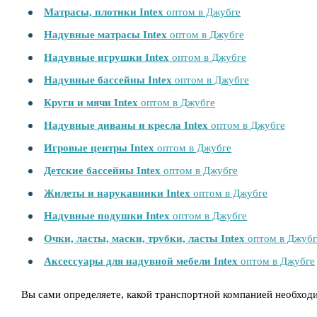
Матрасы, плотики Intex
оптом в Джубге
Надувные матрасы Intex
оптом в Джубге
Надувные игрушки Intex
оптом в Джубге
Надувные бассейны Intex
оптом в Джубге
Круги и мячи Intex
оптом в Джубге
Надувные диваны и кресла Intex
оптом в Джубге
Игровые центры Intex
оптом в Джубге
Детские бассейны Intex
оптом в Джубге
Жилеты и нарукавники Intex
оптом в Джубге
Надувные подушки Intex
оптом в Джубге
Очки, ласты, маски, трубки, ласты Intex
оптом в Джубг
Аксессуары для надувной мебели Intex
оптом в Джубге
Вы сами определяете, какой транспортной компанией необход